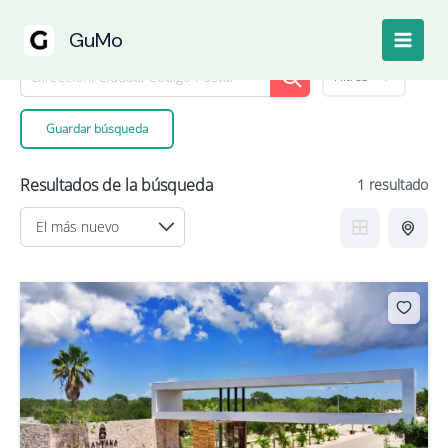
Resultados de la búsqueda
Ir
al
GuMo
contenido
Filtros
Guardar búsqueda
Resultados de la búsqueda
1 resultado